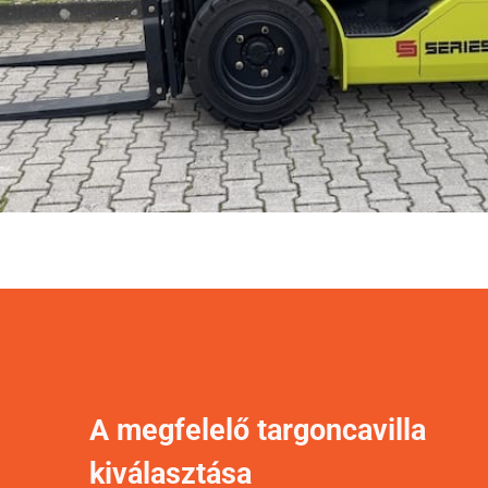
A megfelelő targoncavilla
kiválasztása