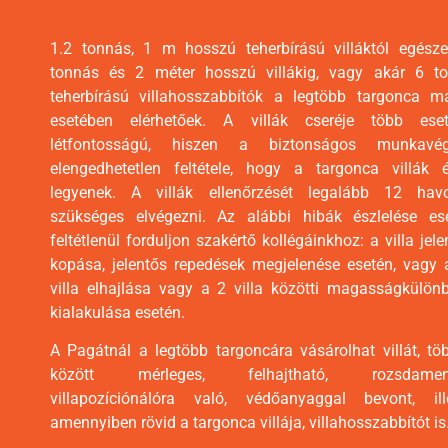
1.2 tonnás, 1 m hosszú teherbírású villáktól egész
tonnás és 2 méter hosszú villákig, vagy akár 6 t
teherbírású villahosszabbítók a legtöbb targonca m
esetében elérhetőek. A villák cseréje több ese
létfontosságú, hiszen a biztonságos munkavég
elengedhetetlen feltétele, hogy a targonca villák 
legyenek. A villák ellenőrzését legalább 12 hav
szükséges elvégezni. Az alábbi hibák észlelése es
feltétlenül forduljon szakértő kollégáinkhoz: a villa jele
kopása, jelentős repedések megjelenése esetén, vagy 
villa elhajlása vagy a 2 villa közötti magasságkülön
kialakulása esetén.
A Pagátnál a legtöbb targoncára vásárolhat villát, tö
között mérleges, felhajtható, rozsdament
villapozíciónálóra való, védőanyaggal bevont, ill
amennyiben rövid a targonca villája, villahosszabbítót is