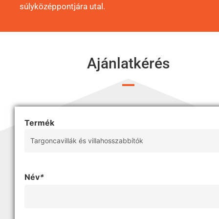
súlyközéppontjára utal.
Ajánlatkérés
Termék
Név
*