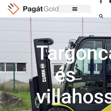
Targonca
és
villahos