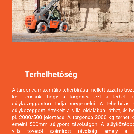
Terhelhetőség
A targonca maximális teherbírása mellett azzal is tisz
kell lennünk, hogy a targonca ezt a terhet m
súlyközépponton tudja megemelni. A teherbírás
súlyközéppont értékeit a villa oldalában láthatjuk be
pl. 2000/500 jelentése: A targonca 2000 kg terhet 
emelni 500mm súlypont távolságon. A súlyközépp
villa tövétől számított távolság, amely a t