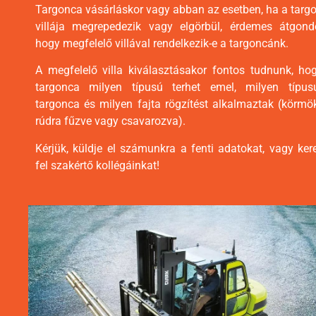
Targonca vásárláskor vagy abban az esetben, ha a targ
villája megrepedezik vagy elgörbül, érdemes átgondo
hogy megfelelő villával rendelkezik-e a targoncánk.
A megfelelő villa kiválasztásakor fontos tudnunk, ho
targonca milyen típusú terhet emel, milyen típu
targonca és milyen fajta rögzítést alkalmaztak (körmök
rúdra fűzve vagy csavarozva).
Kérjük, küldje el számunkra a fenti adatokat, vagy ker
fel szakértő kollégáinkat!